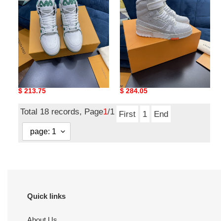
SNEAKER
Loui Vuitto TRAINER
Loui Vuitto SNEAAKER
SNEAKER
Original
$ 213.75
Original
$ 284.05
price
price
Total 18 records, Page
1
/1
First
1
End
Quick links
About Us