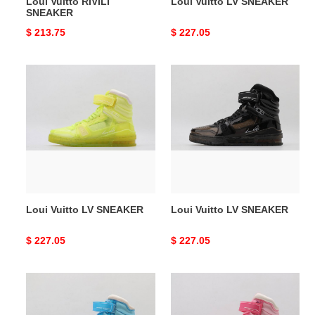
Loui Vuitto RIVILI
Loui Vuitto LV SNEAKER
SNEAKER
Original
$ 213.75
Original
$ 227.05
price
price
Loui
Loui
Vuitto
Vuitto
LV
LV
SNEAKER
SNEAKER
Loui Vuitto LV SNEAKER
Loui Vuitto LV SNEAKER
Original
$ 227.05
Original
$ 227.05
price
price
Loui
Loui
Vuitto
Vuitto
LV
LV