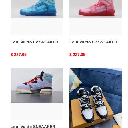
SNEAKER
SNEAKER
Loui Vuitto LV SNEAKER
Loui Vuitto LV SNEAKER
Original
$ 227.05
Original
$ 227.05
price
price
Loui
Loui
Vuitto
Vuitto
SNEAAKER
TRAINER
SNEAKER
Loui Vuitto SNEAAKER
Loui Vuitto TRAINER