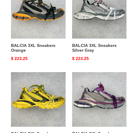
Sneakers
Sneakers
Orange
Silver
Gray
BALCIA 3XL Sneakers
BALCIA 3XL Sneakers
Orange
Silver Gray
Original
$ 223.25
Original
$ 223.25
price
price
BALCIA
BALCIA
3XL
3XL
Sneakers
Sneakers
Yellow
Purple