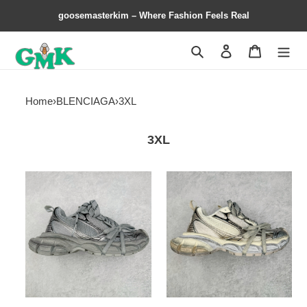
goosemasterkim – Where Fashion Feels Real
Search
Contact us
Shopping 
Home
›
BLENCIAGA
›
3XL
3XL
BALCIA
BALCIA
3XL
3XL
Sneakers
Sneakers
Dark
Champagne
gray