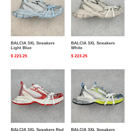
Light
White
Blue
BALCIA 3XL Sneakers
BALCIA 3XL Sneakers
Light Blue
White
Original
$ 223.25
Original
$ 223.25
price
price
BALCIA
BALCIA
3XL
3XL
Sneakers
Sneakers
Red
Yellowish-
gray
BALCIA 3XL Sneakers Red
BALCIA 3XL Sneakers