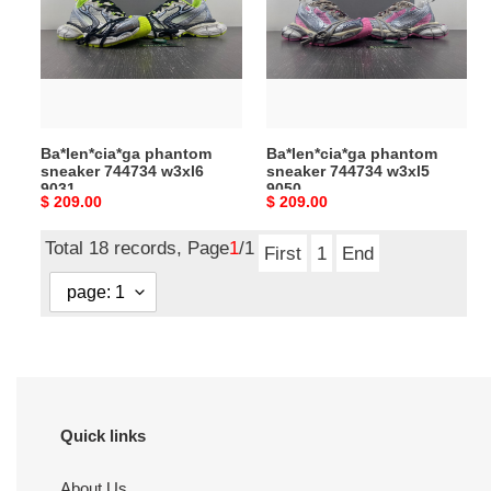
744734
744734
w3xl6
w3xl5
9031
9050
Ba*len*cia*ga phantom
Ba*len*cia*ga phantom
sneaker 744734 w3xl6
sneaker 744734 w3xl5
9031
9050
Original
$ 209.00
Original
$ 209.00
price
price
Total 18 records, Page
1
/1
First
1
End
Quick links
About Us