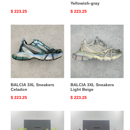
Yellowish-gray
Original
$ 223.25
Original
$ 223.25
price
price
BALCIA
BALCIA
3XL
3XL
Sneakers
Sneakers
Celadon
Light
Beige
BALCIA 3XL Sneakers
BALCIA 3XL Sneakers
Celadon
Light Beige
Original
$ 223.25
Original
$ 223.25
price
price
Ba*len*cia*ga
Ba*len*cia*ga
phantom
phantom
sneaker
sneaker